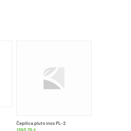
Čepilica pluto inox PL-2
Garola inox DN 7
1393,75
€
CIJENA NA UPIT