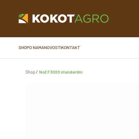
SHOP
O NAMA
NOVOSTI
KONTAKT
Shop
Nož F3020 standardni