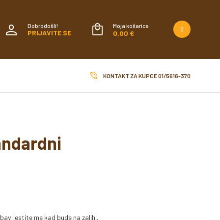
Dobrodošli!
Moja košarica
0
PRIJAVITE SE
0,00 €
KONTAKT ZA KUPCE
01/5616-370
andardni
bavijestite me kad bude na zalihi.