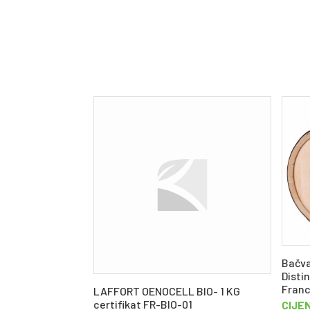
Bačva
Disti
Franc
LAFFORT OENOCELL BIO- 1 KG
certifikat FR-BIO-01
CIJE