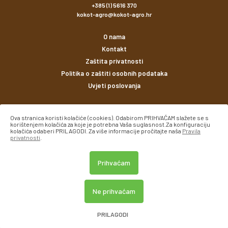
+385 (1) 5616 370
kokot-agro@kokot-agro.hr
O nama
Kontakt
Zaštita privatnosti
Politika o zaštiti osobnih podataka
Uvjeti poslovanja
Načini plaćanja
Ova stranica koristi kolačiće (cookies). Odabirom PRIHVAĆAM slažete se s
korištenjem kolačića za koje je potrebna Vaša suglasnost.Za konfiguraciju
kolačića odaberi PRILAGODI. Za više informacije pročitajte naša
Pravila
privatnosti
.
Prihvaćam
© Kokot agro 2026. Sva prava pridržana.
Ne prihvaćam
Created using magic by
Social Wizard
PRILAGODI