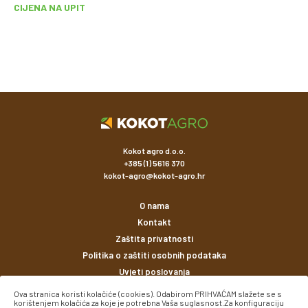
CIJENA NA UPIT
Kokot agro d.o.o.
+385 (1) 5616 370
kokot-agro@kokot-agro.hr
O nama
Kontakt
Zaštita privatnosti
Politika o zaštiti osobnih podataka
Uvjeti poslovanja
Ova stranica koristi kolačiće (cookies). Odabirom PRIHVAĆAM slažete se s
korištenjem kolačića za koje je potrebna Vaša suglasnost.Za konfiguraciju
Načini plaćanja