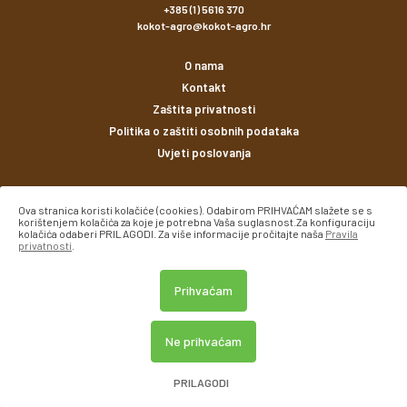
+385 (1) 5616 370
kokot-agro@kokot-agro.hr
O nama
Kontakt
Zaštita privatnosti
Politika o zaštiti osobnih podataka
Uvjeti poslovanja
Načini plaćanja
Ova stranica koristi kolačiće (cookies). Odabirom PRIHVAĆAM slažete se s
korištenjem kolačića za koje je potrebna Vaša suglasnost.Za konfiguraciju
kolačića odaberi PRILAGODI. Za više informacije pročitajte naša
Pravila
privatnosti
.
Prihvaćam
© Kokot agro 2026. Sva prava pridržana.
Ne prihvaćam
Created using magic by
Social Wizard
PRILAGODI