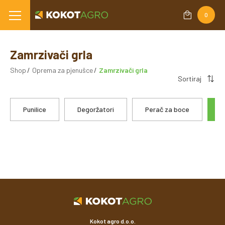
0
Zamrzivači grla
Shop
Oprema za pjenušce
Zamrzivači grla
Sortiraj
Punilice
Degoržatori
Perač za boce
Z
Kokot agro d.o.o.