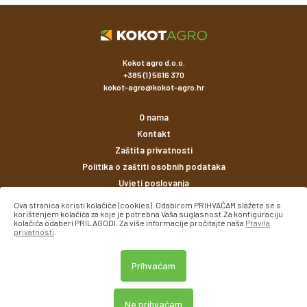
Kokot agro d.o.o.
+385 (1) 5616 370
kokot-agro@kokot-agro.hr
O nama
Kontakt
Zaštita privatnosti
Politika o zaštiti osobnih podataka
Uvjeti poslovanja
Ova stranica koristi kolačiće (cookies). Odabirom PRIHVAĆAM slažete se s
korištenjem kolačića za koje je potrebna Vaša suglasnost.Za konfiguraciju
Načini plaćanja
kolačića odaberi PRILAGODI. Za više informacije pročitajte naša
Pravila
privatnosti
.
Prihvaćam
Ne prihvaćam