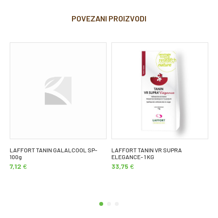
POVEZANI PROIZVODI
LAFFORT TANIN GALALCOOL SP-
LAFFORT TANIN VR SUPRA
L
100g
ELEGANCE- 1 KG
3
7,12
€
33,75
€