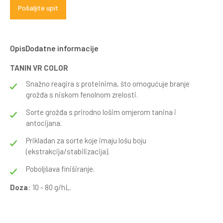
Pošaljite upit
Opis
Dodatne informacije
TANIN VR COLOR
Snažno reagira s proteinima, što omogućuje branje
grožđa s niskom fenolnom zrelosti.
Sorte grožđa s prirodno lošim omjerom tanina i
antocijana.
Prikladan za sorte koje imaju lošu boju
(ekstrakcija/stabilizacija).
Poboljšava finiširanje.
Doza
: 10 - 80 g/hL.