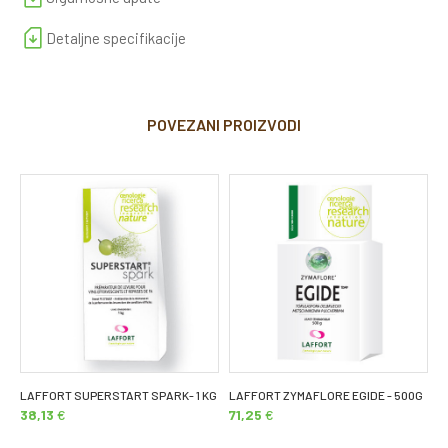
Detaljne specifikacije
POVEZANI PROIZVODI
LAFFORT SUPERSTART SPARK- 1 KG
LAFFORT ZYMAFLORE EGIDE - 500G
L
38,13
€
71,25
€
8