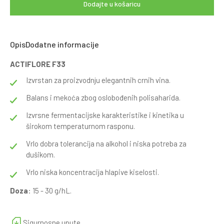
Dodajte u košaricu
Opis
Dodatne informacije
ACTIFLORE F33
Izvrstan za proizvodnju elegantnih crnih vina.
Balans i mekoća zbog oslobođenih polisaharida.
Izvrsne fermentacijske karakteristike i kinetika u
širokom temperaturnom rasponu.
Vrlo dobra tolerancija na alkohol i niska potreba za
dušikom.
Vrlo niska koncentracija hlapive kiselosti.
Doza
: 15 - 30 g/hL.
Sigurnosne upute