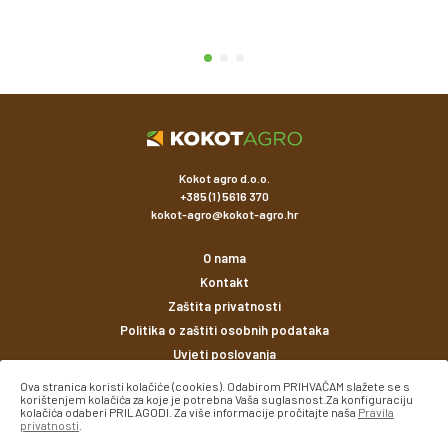
Kokot agro d.o.o.
+385 (1) 5616 370
kokot-agro@kokot-agro.hr
O nama
Kontakt
Zaštita privatnosti
Politika o zaštiti osobnih podataka
Uvjeti poslovanja
Ova stranica koristi kolačiće (cookies). Odabirom PRIHVAĆAM slažete se s
korištenjem kolačića za koje je potrebna Vaša suglasnost.Za konfiguraciju
Načini plaćanja
kolačića odaberi PRILAGODI. Za više informacije pročitajte naša
Pravila
privatnosti
.