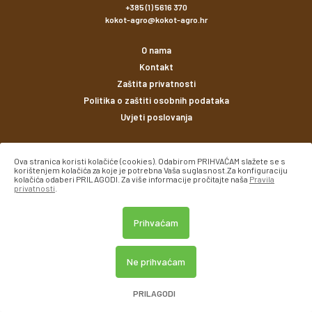
+385 (1) 5616 370
kokot-agro@kokot-agro.hr
O nama
Kontakt
Zaštita privatnosti
Politika o zaštiti osobnih podataka
Uvjeti poslovanja
Načini plaćanja
Ova stranica koristi kolačiće (cookies). Odabirom PRIHVAĆAM slažete se s
korištenjem kolačića za koje je potrebna Vaša suglasnost.Za konfiguraciju
kolačića odaberi PRILAGODI. Za više informacije pročitajte naša
Pravila
privatnosti
.
Prihvaćam
© Kokot agro 2026. Sva prava pridržana.
Ne prihvaćam
Created using magic by
Social Wizard
PRILAGODI