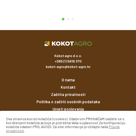
Kokot agro d.o.o.
+385 (1) 5616 370
kokot-agro@kokot-agro.hr
O nama
Kontakt
Zaštita privatnosti
Politika o zaštiti osobnih podataka
Uvjeti poslovanja
Ova stranica koristi kolačiće (cookies). Odabirom PRIHVAĆAM slažete se s
korištenjem kolačića za koje je potrebna Vaša suglasnost.Za konfiguraciju
Načini plaćanja
kolačića odaberi PRILAGODI. Za više informacije pročitajte naša
Pravila
privatnosti
.