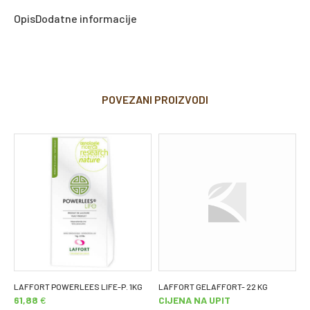
Opis
Dodatne informacije
POVEZANI PROIZVODI
LAFFORT POWERLEES LIFE-P. 1KG
LAFFORT GELAFFORT- 22 KG
G
61,88
€
CIJENA NA UPIT
C