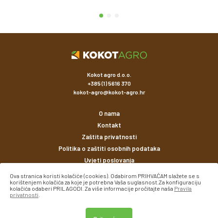
Kokot agro d.o.o.
+385 (1) 5616 370
kokot-agro@kokot-agro.hr
O nama
Kontakt
Zaštita privatnosti
Politika o zaštiti osobnih podataka
Uvjeti poslovanja
Ova stranica koristi kolačiće (cookies). Odabirom PRIHVAĆAM slažete se s
korištenjem kolačića za koje je potrebna Vaša suglasnost.Za konfiguraciju
Načini plaćanja
kolačića odaberi PRILAGODI. Za više informacije pročitajte naša
Pravila
privatnosti
.