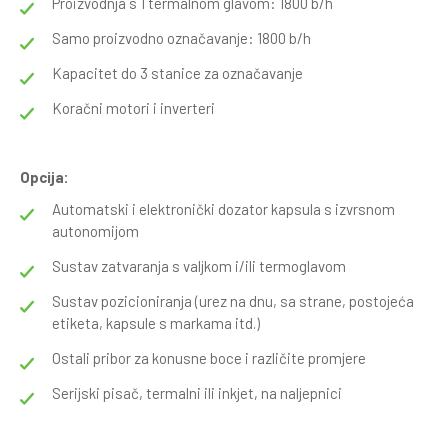
Proizvodnja s 1 termalnom glavom: 1800 b/h
Samo proizvodno označavanje: 1800 b/h
Kapacitet do 3 stanice za označavanje
Koračni motori i inverteri
Opcija:
Automatski i elektronički dozator kapsula s izvrsnom
autonomijom
Sustav zatvaranja s valjkom i/ili termoglavom
Sustav pozicioniranja (urez na dnu, sa strane, postojeća
etiketa, kapsule s markama itd.)
Ostali pribor za konusne boce i različite promjere
Serijski pisač, termalni ili inkjet, na naljepnici