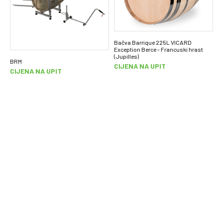
C
7
Bačva Barrique 225L VICARD
Exception Berce - Francuski hrast
(Jupilles)
BRM
CIJENA NA UPIT
CIJENA NA UPIT