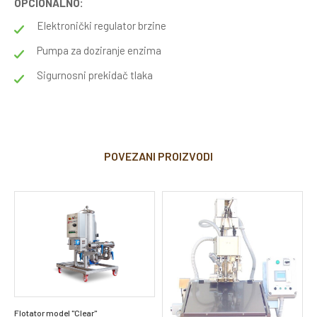
OPCIONALNO:
Elektronički regulator brzine
Pumpa za doziranje enzima
Sigurnosni prekidač tlaka
POVEZANI PROIZVODI
C
4
Flotator model "Clear"