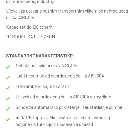
u prehrambenoj industriji.
Lijevak za utovar s pužnim transportnim vijkom od nehrđajućeg
čelika AISI 304.
Kapacitet do 120 tona/h.
“T” MODEL SA LIJEVKOM
STANDARDNE KARAKTERISTIKE:
Nehrđajući čelični okvir AISI 304
kućište pumpe od nehrđajućeg čelika AISI 304
Prehrambeno siguran stator
Lijevak od nehrđajućeg čelika AISI 304 sa svrdlom
Sonda za automatsko pokretanje i zaustavljanje pumpe
400/3/50 upravljačka ploča s funkcijom obrnutog
pogona / s funkcijom usisavanja unazad