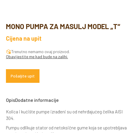
MONO PUMPA ZA MASULJ MODEL „T“
Cijena na upit
Trenutno nemamo ovaj proizvod.
Obavijestite me kad bude na zalihi.
Pošaljite upit
Opis
Dodatne informacije
Kolica i kućište pumpe izrađeni su od nehrđajućeg čelika AISI
304.
Pumpu odlikuje stator od netoksične gume koja se upotrebljava