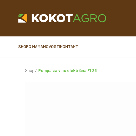
SHOP
O NAMA
NOVOSTI
KONTAKT
Shop
Pumpa za vino električna FI 25