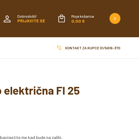
Dobrodošli!
Moja košarica
0
PRIJAVITE SE
0,00 €
KONTAKT ZA KUPCE
01/5616-370
 električna FI 25
bavijestite me kad bude na zalihi.