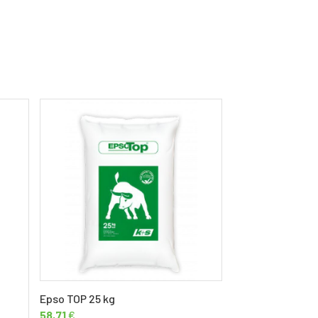
Epso TOP 25 kg
58,71
€