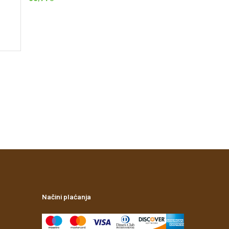
Naturadai Quitob
170,68
€
Načini plaćanja