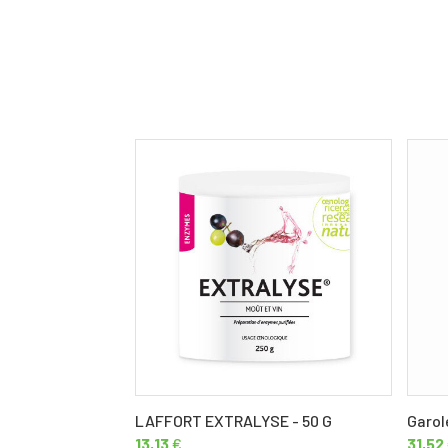
LAFFORT EXTRALYSE - 50 G
Garol
13,13
€
31,52