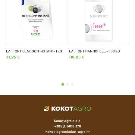
LAFFORT OENOGOM INSTANT- 1 KG
LAFFORT MANNOFEEL - 1.08 KG
L
31,25
€
116,25
€
C
Kokot agro d.o.o.
+385 (1) 5616 370
kokot-agro@kokot-agro.hr