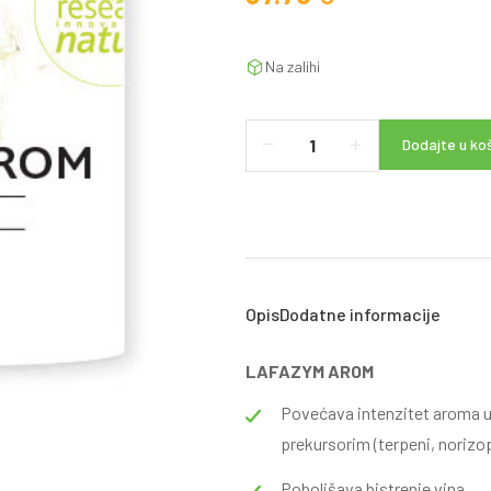
Na zalihi
Dodajte u ko
Opis
Dodatne informacije
LAFAZYM AROM
Povećava intenzitet aroma u 
prekursorim (terpeni, norizo
Poboljšava bistrenje vina.