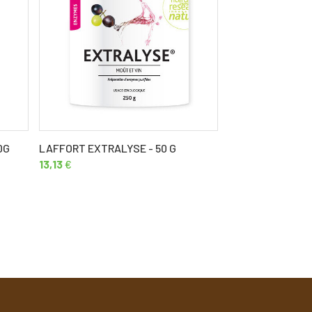
0G
LAFFORT EXTRALYSE - 50 G
LAFFORT ACTIFL
13,13
€
27,16
€