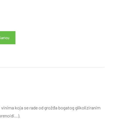
šaricu
vinima koja se rade od grožđa bogatog glikoliziranim
prenoidi…).