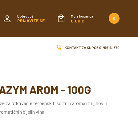
Dobrodošli!
Moja košarica
0
PRIJAVITE SE
0,00 €
KONTAKT ZA KUPCE
01/5616-370
AZYM AROM - 100G
ze za otkrivanje terpenskih sortnih aroma iz njihovih
omatičnih bijelih vina.