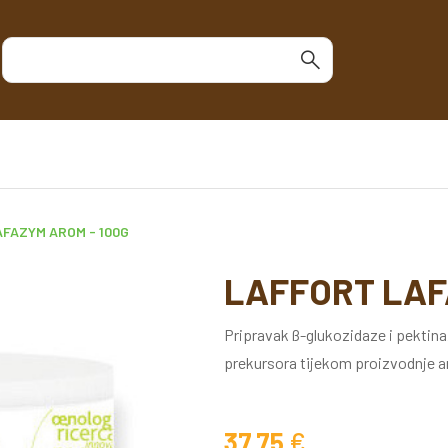
FAZYM AROM - 100G
LAFFORT LAF
Pripravak ß-glukozidaze i pektina
prekursora tijekom proizvodnje ar
37.75
€