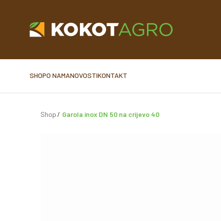
SHOP
O NAMA
NOVOSTI
KONTAKT
Shop
Garola inox DN 50 na crijevo 40