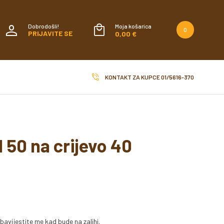
Dobrodošli!
Moja košarica
0
PRIJAVITE SE
0,00 €
KONTAKT ZA KUPCE
01/5616-370
 50 na crijevo 40
bavijestite me kad bude na zalihi.