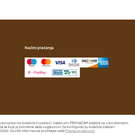
Načini plaćanja
tranica koristi kolačiće (cookies). Odabirom PRIHVAĆAM slažete se s korištenjem
ća za koje je potrebna Vaša suglasnost.Za konfiguraciju kolačića odaberi
GODI. Za više informacije pročitajte naša
Pravila privatnosti
.