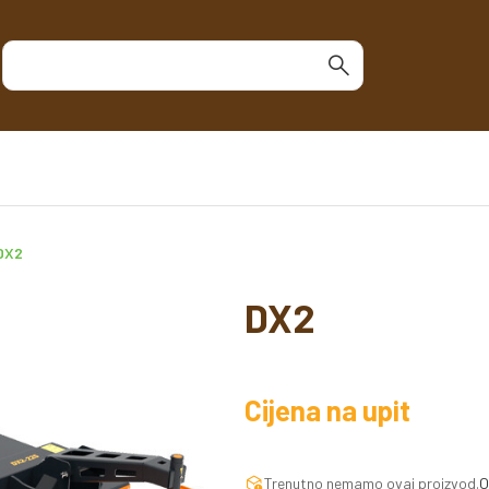
DX2
DX2
Cijena na upit
Trenutno nemamo ovaj proizvod.
O