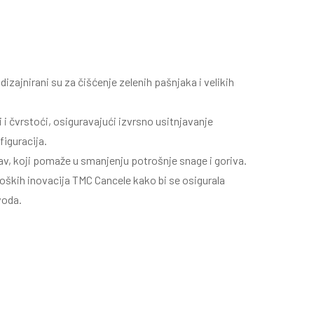
dizajnirani su za čišćenje zelenih pašnjaka i velikih
 i čvrstoći, osiguravajući izvrsno usitnjavanje
iguracija.
av, koji pomaže u smanjenju potrošnje snage i goriva.
loških inovacija TMC Cancele kako bi se osigurala
voda.