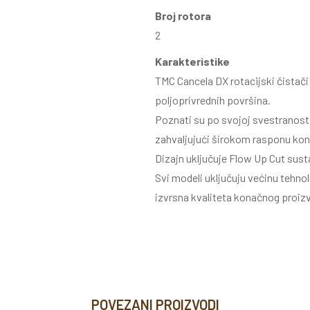
Broj rotora
2
Karakteristike
TMC Cancela DX rotacijski čistači 
poljoprivrednih površina.
Poznati su po svojoj svestranosti
zahvaljujući širokom rasponu konf
Dizajn uključuje Flow Up Cut sust
Svi modeli uključuju većinu tehno
izvrsna kvaliteta konačnog proiz
POVEZANI PROIZVODI