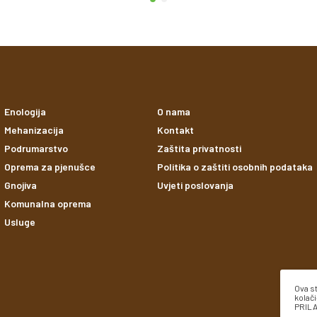
Enologija
O nama
Mehanizacija
Kontakt
Podrumarstvo
Zaštita privatnosti
Oprema za pjenušce
Politika o zaštiti osobnih podataka
Gnojiva
Uvjeti poslovanja
Komunalna oprema
Usluge
Ova s
kolači
PRILA