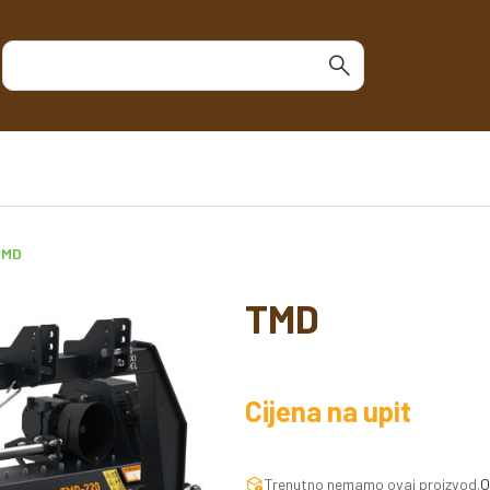
TMD
TMD
Cijena na upit
Trenutno nemamo ovaj proizvod.
O