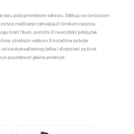
 za rad u poljoprivrednom sektoru. Odlikuju se čvrstoćom
zvrsno malčiranje zahvaljujući širokom rasponu
u imati fiksni, pomični ili reverzibilni priključak
čima, stražnjim valjkom ili kotačima za bolje
 od visokokvalitetnog čelika i dizajnirani za širok
m je pouzdanost glavna prednost.