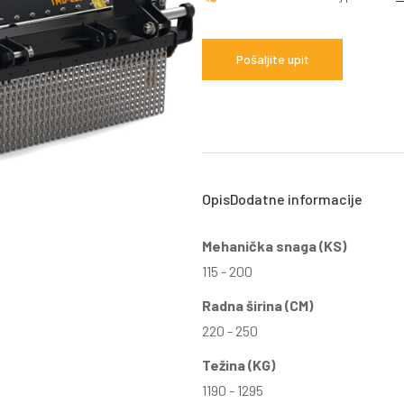
Pošaljite upit
Opis
Dodatne informacije
Mehanička snaga (KS)
115 - 200
Radna širina (CM)
220 - 250
Težina (KG)
1190 - 1295